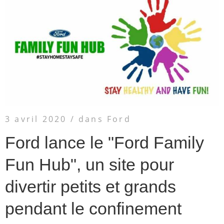
A PROPOS
véhicule neuf
ford
CONTACT
utilitaire
concept car
service après-vente
mécanique
carrosserie
3 avril 2020
/ dans Ford
autres
Ford lance le "Ford Family
Par archive
Fun Hub", un site pour
décembre 2024
divertir petits et grands
mars 2024
novembre 2021
pendant le confinement
septembre 2021