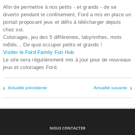
mai 2021
Afin de permettre à nos petits - et grands - de se
avril 2021
divertir pendant le confinement, Ford a mis en place un
mars 2021
portail proposant jeux et défis à télécharger depuis
chez soi.
février 2021
Coloriages, jeu des 5 différentes, labyrinthes, mots
janvier 2021
mêlés... De quoi occuper petits et grands !
décembre 2020
Visiter le Ford Family Fun Hub
novembre 2020
Le site sera régulièrement mis à jour pour de nouveaux
octobre 2020
jeux et coloriages Ford.
Partager cette actualité
Actualité précédente
Actualité suivante
NOUS CONTACTER
Dernières actualités