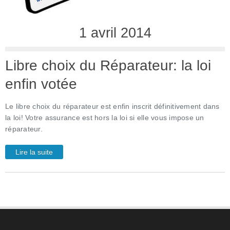
mars 2024
novembre 2021
1 avril 2014
septembre 2021
mai 2021
Libre choix du Réparateur: la loi
avril 2021
enfin votée
mars 2021
février 2021
Le libre choix du réparateur est enfin inscrit définitivement dans
janvier 2021
la loi! Votre assurance est hors la loi si elle vous impose un
réparateur.
décembre 2020
novembre 2020
Lire la suite
octobre 2020