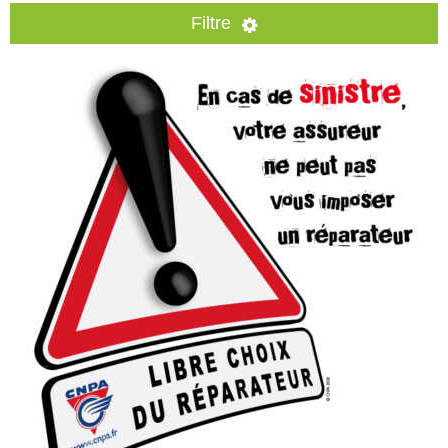
A PROPOS
Filtre
CONTACT
Par catégorie
véhicule neuf
ford
utilitaire
concept car
service après-vente
mécanique
carrosserie
autres
Par archive
décembre 2024