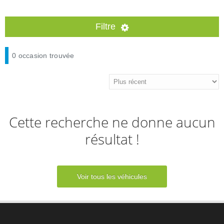
A PROPOS
Filtre
CONTACT
Par marque
0 occasion trouvée
ford
opel
toyota
Cette recherche ne donne aucun
résultat !
Par type d'énergie
essence
diesel
Voir tous les véhicules
gpl
hybrides / electrique