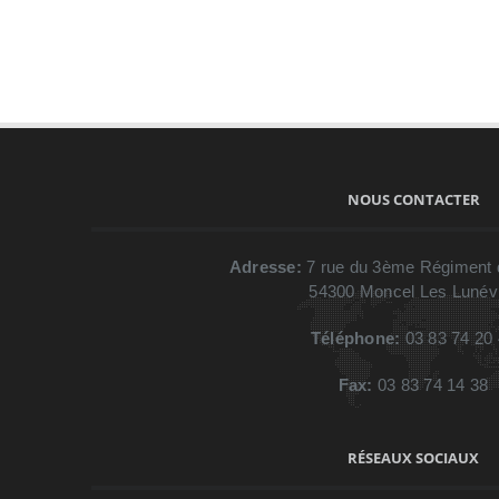
NOUS CONTACTER
Adresse:
7 rue du 3ème Régiment d
54300
Moncel Les Lunévi
Téléphone:
03 83 74 20
Fax:
03 83 74 14 38
RÉSEAUX SOCIAUX