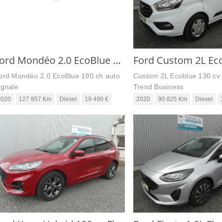
Ford Mondéo 2.0 EcoBlue 190 ch auto Vignale
ord Mondéo 2.0 EcoBlue 190 ch auto
Custom 2L Ecoblue 130 cv
ignale
Trend Business
2020
127 957 Km
Diesel
19 490 €
2020
90 825 Km
Diesel