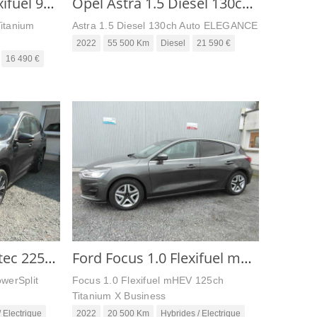
Ford Fiesta 1.0L Flexifuel 95cv Titanium Business
Opel Astra 1.5 Diesel 130ch Auto ELEGANCE
Titanium
Astra 1.5 Diesel 130ch Auto ELEGANCE
2022
55 500 Km
Diesel
21 590 €
16 490 €
Ford Kuga 2.5 Duratec 225ch PowerSplit PHEV ST-Line eCVT
Ford Focus 1.0 Flexifuel mHEV 125ch Titanium X Business
werSplit
Focus 1.0 Flexifuel mHEV 125ch
Titanium X Business
 Electrique
2022
20 500 Km
Hybrides / Electrique