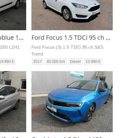
Ford Custom 2L Ecoblue 130 cv 280 L1H1 Trend Business
Ford Focus 1.5 TDCi 95 ch S&S Trend
 280 L2H1
Ford Focus (3) 1.5 TDCi 95 ch S&S
Trend
19 990 €
2017
85 000 Km
Diesel
13 990 €