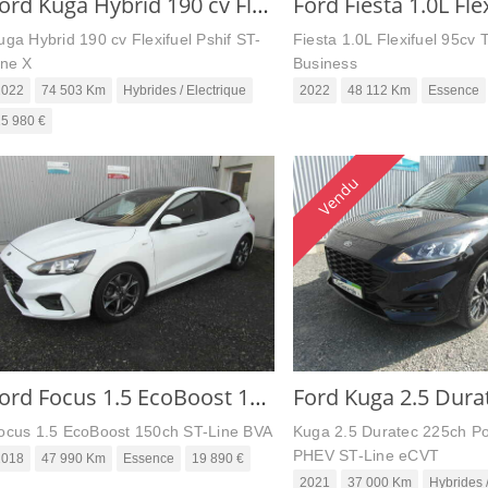
Ford Kuga Hybrid 190 cv Flexifuel Pshif ST-Line X
uga Hybrid 190 cv Flexifuel Pshif ST-
Fiesta 1.0L Flexifuel 95cv 
ine X
Business
2022
74 503 Km
Hybrides / Electrique
2022
48 112 Km
Essence
5 980 €
Vendu
Ford Focus 1.5 EcoBoost 150ch ST-Line BVA
ocus 1.5 EcoBoost 150ch ST-Line BVA
Kuga 2.5 Duratec 225ch Po
PHEV ST-Line eCVT
2018
47 990 Km
Essence
19 890 €
2021
37 000 Km
Hybrides /