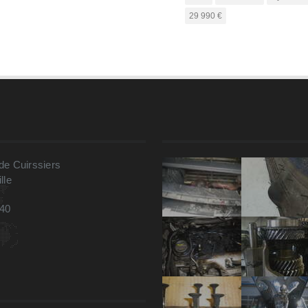
29 990 €
e Cuirssiers
lle
 40