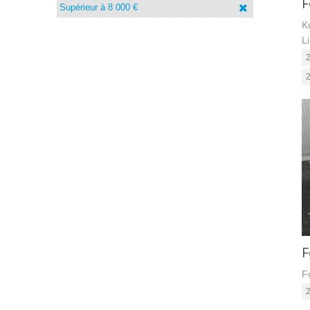
supérieur à 8 000 €
K
L
2
F